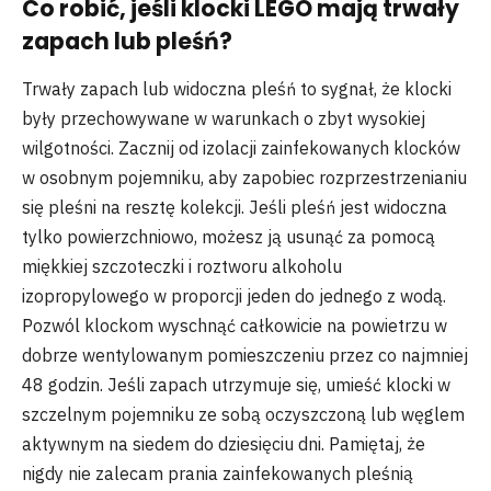
Co robić, jeśli klocki LEGO mają trwały
zapach lub pleśń?
Trwały zapach lub widoczna pleśń to sygnał, że klocki
były przechowywane w warunkach o zbyt wysokiej
wilgotności. Zacznij od izolacji zainfekowanych klocków
w osobnym pojemniku, aby zapobiec rozprzestrzenianiu
się pleśni na resztę kolekcji. Jeśli pleśń jest widoczna
tylko powierzchniowo, możesz ją usunąć za pomocą
miękkiej szczoteczki i roztworu alkoholu
izopropylowego w proporcji jeden do jednego z wodą.
Pozwól klockom wyschnąć całkowicie na powietrzu w
dobrze wentylowanym pomieszczeniu przez co najmniej
48 godzin. Jeśli zapach utrzymuje się, umieść klocki w
szczelnym pojemniku ze sobą oczyszczoną lub węglem
aktywnym na siedem do dziesięciu dni. Pamiętaj, że
nigdy nie zalecam prania zainfekowanych pleśnią