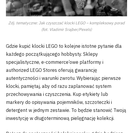
Zdj. tematyczne: Jak czyszczać klocki LEGO – kompleksowy porad
(fot. Vladimir Srajber/Pexels)
Gdzie kupić klocki LEGO to kolejne istotne pytanie dla
każdego początkującego hobbysty. Sklepy
specjalistyczne, e-commerce’owe platformy i
authorized LEGO Stores oferują gwarancję
autentyczności i warunki zwrotu. Wybierając pierwsze
klocki, pamiętaj, aby od razu zaplanować system
przechowywania i czyszczenia. Kup etykiety lub
markery do opisywania pojemników, szczoteczki i
detergent w jednym zestawie. To będzie stanowić Twoją
inwestycję w długoterminową pielęgnację kolekcji.