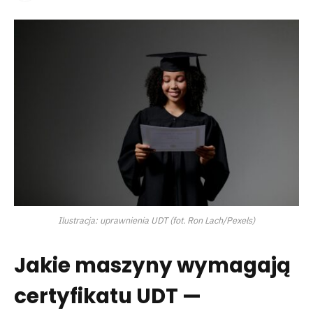
Ilustracja: uprawnienia UDT (fot. Ron Lach/Pexels)
Jakie maszyny wymagają
certyfikatu UDT —