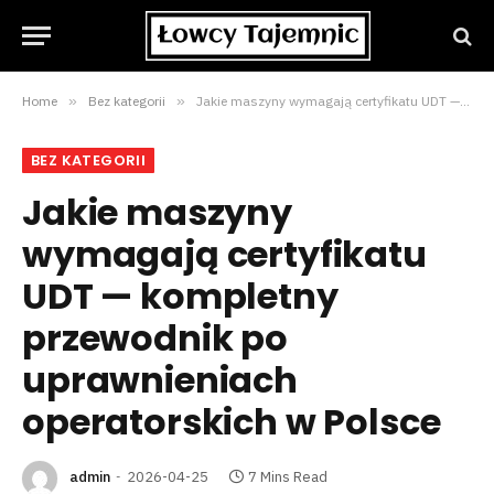
Home
»
Bez kategorii
»
Jakie maszyny wymagają certyfikatu UDT — kompletny przewodnik po uprawnieniach operatorskich w Polsce
BEZ KATEGORII
Jakie maszyny
wymagają certyfikatu
UDT — kompletny
przewodnik po
uprawnieniach
operatorskich w Polsce
admin
2026-04-25
7 Mins Read